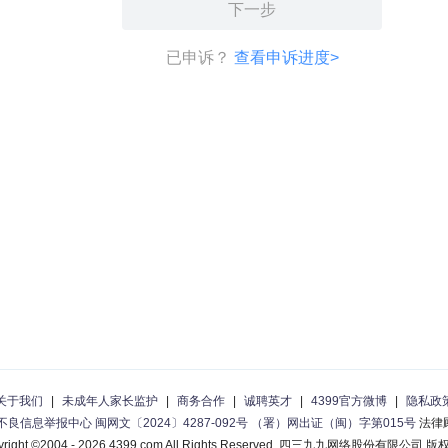
关于我们
|
未成年人家长监护
|
商务合作
|
诚聘英才
|
4399官方微博
|
隐私政
不良信息举报中心
闽网文〔2024〕4287-092号
（署）网出证（闽）字第015号
法律
yright ©2004 - 2026 4399.com All Rights Reserved. 四三九九网络股份有限公司 